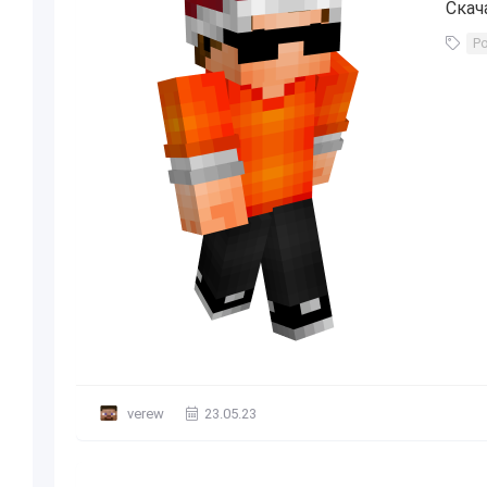
Скач
Р
verew
23.05.23