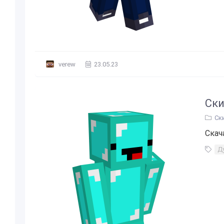
verew
23.05.23
Ски
Ск
Скач
Д