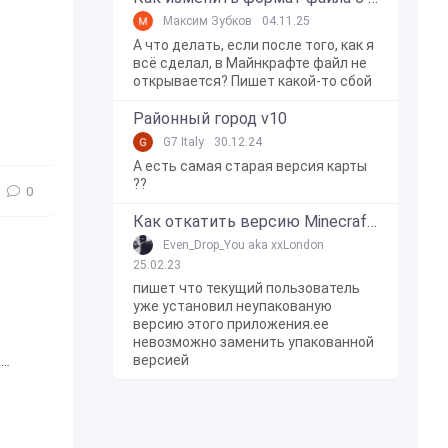
Максим Зубков
04.11.25
А что делать, если после того, как я
всё сделал, в Майнкрафте файл не
открывается? Пишет какой-то сбой
Районный город v10
G7 Italy
30.12.24
А есть самая старая версия карты
??
0
Как откатить версию Minecraft Bedrock Edition на Windows 10?
Even_Drop_You aka xxLondon
25.02.23
пишет что текущий пользователь
уже установил неупакованую
версию этого приложения.ее
невозможно заменить упакованной
версией
,
Датский