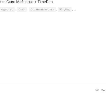
ать Скин Майнкрафт TimeDeo...
ождество
,
Очки
,
Солнечные очки
,
Ютубер
,
Рождественская шл
757