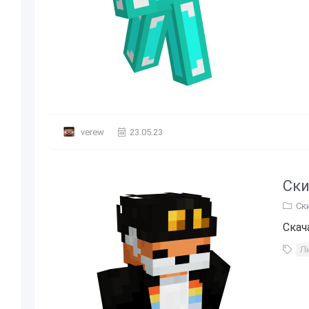
verew
23.05.23
Ски
Ск
Скач
Л