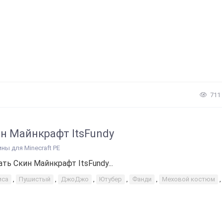
711
н Майнкрафт ItsFundy
ины для Minecraft PE
ать Скин Майнкрафт ItsFundy...
иса
,
Пушистый
,
ДжоДжо
,
Ютубер
,
Фанди
,
Меховой костюм