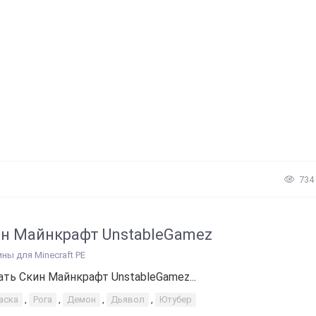
734
н Майнкрафт UnstableGamez
ины для Minecraft PE
ать Скин Майнкрафт UnstableGamez...
аска
,
Рога
,
Демон
,
Дьявол
,
Ютубер