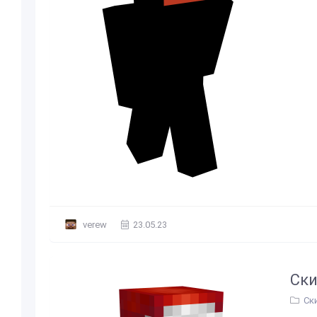
verew
23.05.23
Ски
Ск