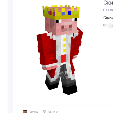
Ски
Ск
Скач
К
verew
23.05.23