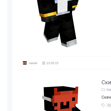
verew
23.05.23
Ски
Ск
Скач
М