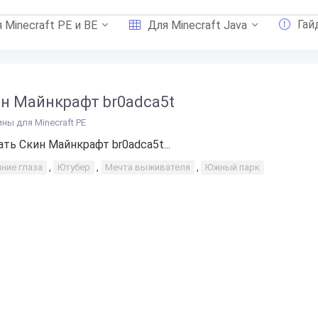
Гай
 Minecraft PE и BE
Для Minecraft Java
н Майнкрафт br0adca5t
ины для Minecraft PE
ать Скин Майнкрафт br0adca5t...
иние глаза
,
Ютубер
,
Мечта выживателя
,
Южный парк