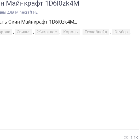
н Майнкрафт 1D6l0zk4M
ины для Minecraft PE
ать Скин Майнкрафт 1D6l0zk4M...
орона
,
Свинья
,
Животное
,
Король
,
Техноблейд
,
Ютубер
,
К
1,1К