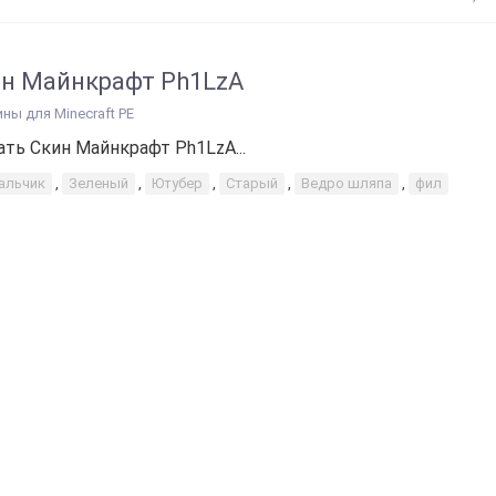
н Майнкрафт Ph1LzA
ины для Minecraft PE
ать Скин Майнкрафт Ph1LzA...
альчик
,
Зеленый
,
Ютубер
,
Старый
,
Ведро шляпа
,
фил