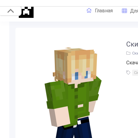
Главная
Для
Ски
Ск
Скач
С