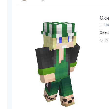
Ски
Ск
Скач
М