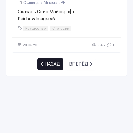
Скины для Minecraft PE
Скачать Скин Майнкрафт
RainbowImagery6...
Рождество
,
Снеговик
23.05.23
645
0
НАЗАД
ВПЕРЁД