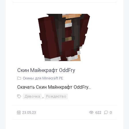
Скин Майнкрафт OddFry
Скины для Minecraft PE
Скачать Скин Майнкрафт OddFry...
Девочка
,
Рождество
23.05.23
622
0