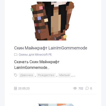
Скин Майнкрафт LainImGommemode
Скины для Minecraft PE
Скачать Скин Майнкрафт
LainImGommemode...
Девочка
,
Рождество
,
Милый
,
Комбинезон костюм
23.05.23
702
0