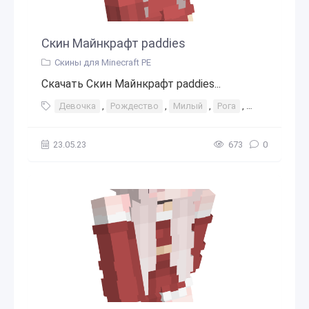
Скин Майнкрафт paddies
Скины для Minecraft PE
Скачать Скин Майнкрафт paddies...
Девочка
,
Рождество
,
Милый
,
Рога
,
Каваи
,
Зак
23.05.23
673
0