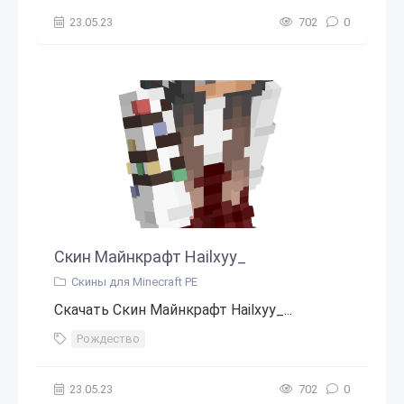
23.05.23
702
0
Скин Майнкрафт Hailxyy_
Скины для Minecraft PE
Скачать Скин Майнкрафт Hailxyy_...
Рождество
23.05.23
702
0