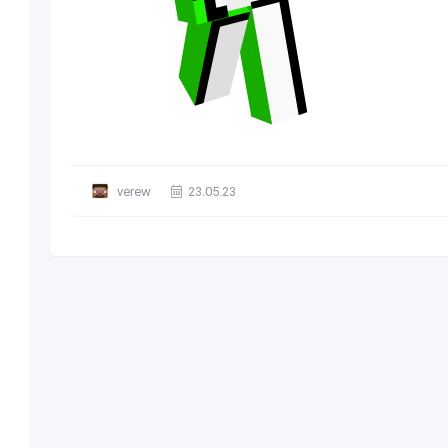
verew
23.05.23