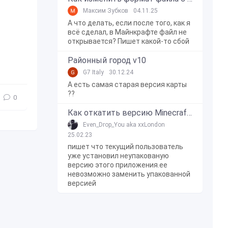
Максим Зубков
04.11.25
А что делать, если после того, как я
всё сделал, в Майнкрафте файл не
открывается? Пишет какой-то сбой
Районный город v10
G7 Italy
30.12.24
А есть самая старая версия карты
??
0
Как откатить версию Minecraft Bedrock Edition на Windows 10?
Even_Drop_You aka xxLondon
25.02.23
пишет что текущий пользователь
уже установил неупакованую
версию этого приложения.ее
невозможно заменить упакованной
версией