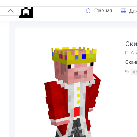
Главная
Для
Ски
Ск
Скач
К