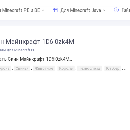
Гай
 Minecraft PE и BE
Для Minecraft Java
н Майнкрафт 1D6l0zk4M
ины для Minecraft PE
ать Скин Майнкрафт 1D6l0zk4M...
орона
,
Свинья
,
Животное
,
Король
,
Техноблейд
,
Ютубер
,
К