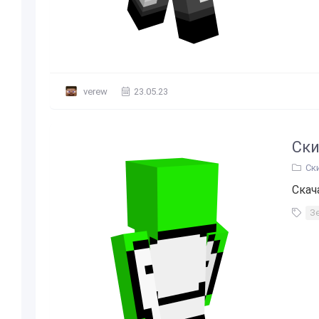
verew
23.05.23
Ски
Ск
Скач
З