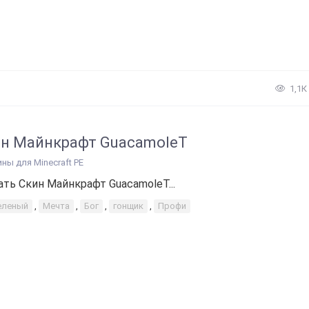
1,1К
н Майнкрафт GuacamoleT
ины для Minecraft PE
ать Скин Майнкрафт GuacamoleT...
еленый
,
Мечта
,
Бог
,
гонщик
,
Профи