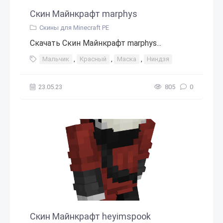
Скин Майнкрафт marphys
Скины для Minecraft PE
Скачать Скин Майнкрафт marphys...
Мальчик
,
Красный
,
Маска
,
Ниндзя
23.05.23
805
0
Скин Майнкрафт heyimspook