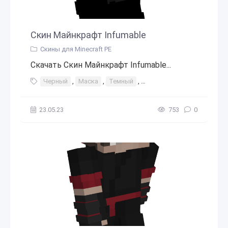
Скин Майнкрафт Infumable
Скины для Minecraft PE
Скачать Скин Майнкрафт Infumable...
Черный
,
Маска
,
Темный
,
Черные волосы
,
Ниндз
23.05.23
753
0