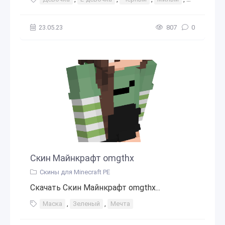
23.05.23
807
0
Скин Майнкрафт omgthx
Скины для Minecraft PE
Скачать Скин Майнкрафт omgthx...
Маска
,
Зеленый
,
Мечта