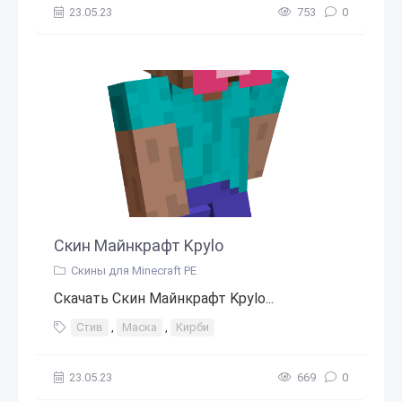
23.05.23
753
0
Скин Майнкрафт Kpylo
Скины для Minecraft PE
Скачать Скин Майнкрафт Kpylo...
Стив
,
Маска
,
Кирби
23.05.23
669
0