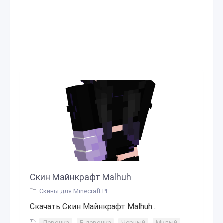
Скин Майнкрафт Malhuh
Скины для Minecraft PE
Скачать Скин Майнкрафт Malhuh...
Девочка
,
Е-девочка
,
Черный
,
Милый
,
Маска
,
Т