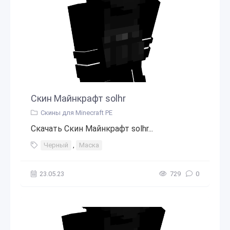
Скин Майнкрафт solhr
Скины для Minecraft PE
Скачать Скин Майнкрафт solhr...
Черный
,
Маска
23.05.23
729
0