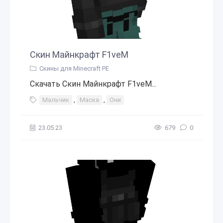
Скин Майнкрафт F1veM
Скины для Minecraft PE
Скачать Скин Майнкрафт F1veM...
Мальчик
,
Маска
,
Они
23.05.23
679
0