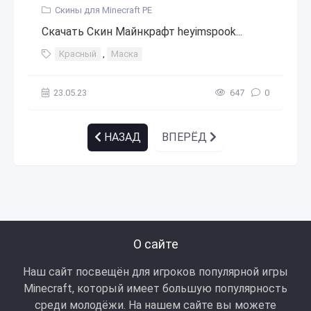
Скины для Minecraft PE
Скачать Скин Майнкрафт heyimspook...
Красный
,
Маска
23.05.23
647
0
НАЗАД
ВПЕРЁД
О сайте
Наш сайт посвещён для игроков популярной игры
Minecraft, который имеет большую популярность
среди молодёжи. На нашем сайте вы можете