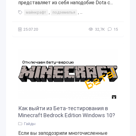
представляет из себя наподобие Dota с...
майнкрафт
,
подземелья
,
Minecraft Dungeons
,
Dunge
25.07.20
32,7К
15
Как выйти из Бета-тестирования в
Minecraft Bedrock Edition Windows 10?
Гайды
Если вы заподозрили многочисленные