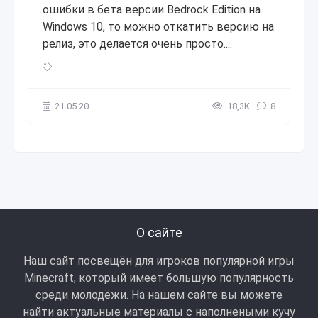
ошибки в бета версии Bedrock Edition на
Windows 10, то можно откатить версию на
релиз, это делается очень просто....
Как выйти из Бета-тестирования в Minecraft Bedrock Editi
21.05.20
18,3К
8
О сайте
Наш сайт посвещён для игроков популярной игры
Minecraft, который имеет большую популярность
среди молодёжи. На нашем сайте вы можете
найти актуальные материалы с наполнеными кучу