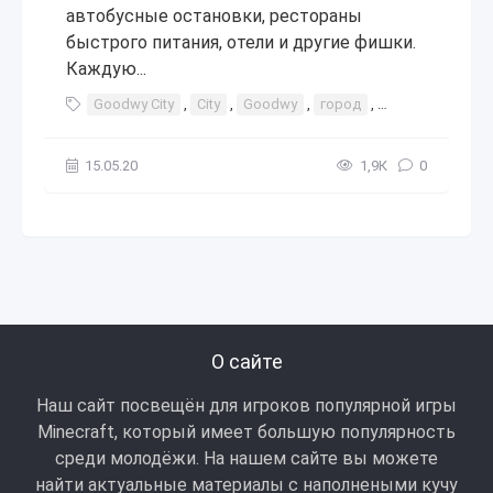
автобусные остановки, рестораны
быстрого питания, отели и другие фишки.
Каждую...
Goodwy City
,
City
,
Goodwy
,
город
,
города
,
карт
15.05.20
1,9К
0
О сайте
Наш сайт посвещён для игроков популярной игры
Minecraft, который имеет большую популярность
среди молодёжи. На нашем сайте вы можете
найти актуальные материалы с наполнеными кучу