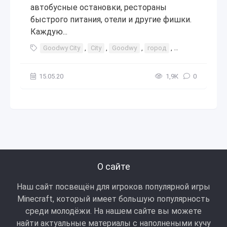
автобусные остановки, рестораны
быстрого питания, отели и другие фишки.
Каждую...
Goodwy City
,
City
,
Goodwy
,
город
,
города
,
карт
15.05.20
1,9К
0
О сайте
Наш сайт посвещён для игроков популярной игры
Minecraft, который имеет большую популярность
среди молодёжи. На нашем сайте вы можете
найти актуальные материалы с наполнеными кучу