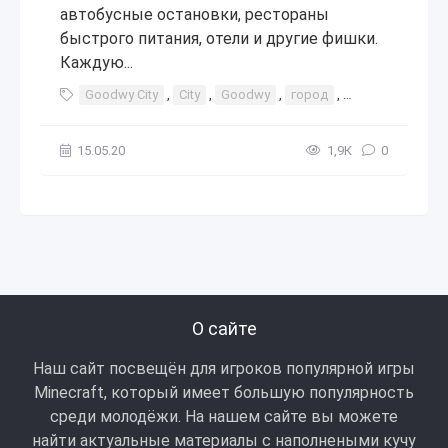
автобусные остановки, рестораны
быстрого питания, отели и другие фишки.
Каждую...
Goodwy City
,
City
,
Goodwy
,
город
,
города
,
карт
15.05.20
1,9К
0
О сайте
Наш сайт посвещён для игроков популярной игры
Minecraft, который имеет большую популярность
среди молодёжи. На нашем сайте вы можете
найти актуальные материалы с наполнеными кучу