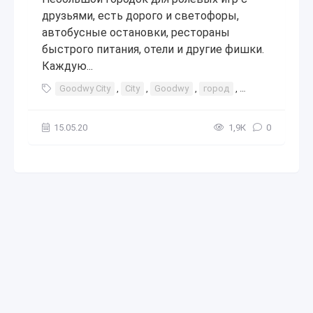
друзьями, есть дорого и светофоры,
автобусные остановки, рестораны
быстрого питания, отели и другие фишки.
Каждую...
Goodwy City
,
City
,
Goodwy
,
город
,
города
,
карт
15.05.20
1,9К
0