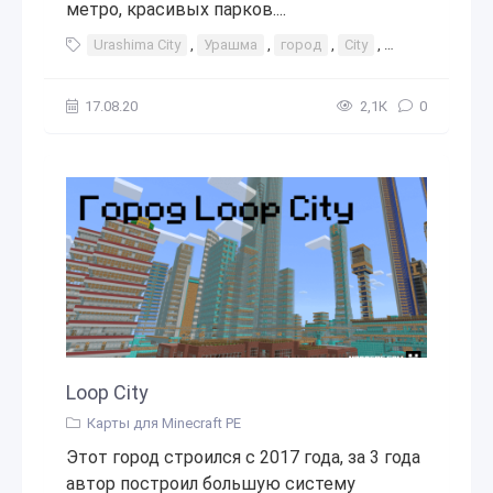
метро, красивых парков....
Urashima City
,
Урашма
,
город
,
City
,
Сии
,
сити
,
17.08.20
2,1К
0
Loop City
Карты для Minecraft PE
Этот город строился с 2017 года, за 3 года
автор построил большую систему