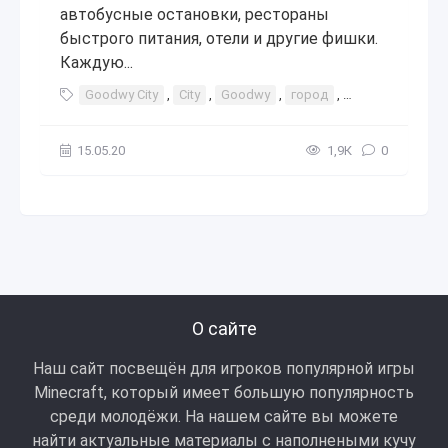
автобусные остановки, рестораны
быстрого питания, отели и другие фишки.
Каждую...
Goodwy City
,
City
,
Goodwy
,
город
,
города
,
карт
15.05.20
1,9К
0
О сайте
Наш сайт посвещён для игроков популярной игры
Minecraft, который имеет большую популярность
среди молодёжи. На нашем сайте вы можете
найти актуальные материалы с наполнеными кучу