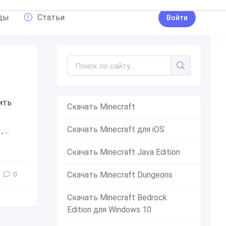
ды
Статьи
Войти
ить
Скачать Minecraft
Скачать Minecraft для iOS
,
полная
,
версия
,
Бесплатно
,
взлом
Скачать Minecraft Java Edition
Скачать Minecraft Dungeons
0
Скачать Minecraft Bedrock
Edition для Windows 10