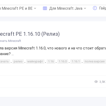
Гай
 Minecraft PE и BE
Для Minecraft Java
ecraft PE 1.16.10 (Релиз)
ачать Minecraft
а версия Minecraft 1.16.0, что нового и на что стоит обрат
ние? ...
качать
,
релиз
,
майнурафт
,
1.16
,
1.16.0
,
1.16.1
,
полна версия
3,5К