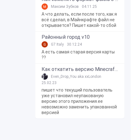
Максим Зубков
04.11.25
А что делать, если после того, как я
всё сделал, в Майнкрафте файл не
открывается? Пишет какой-то сбой
Районный город v10
G7 Italy
30.12.24
А есть самая старая версия карты
??
Как откатить версию Minecraft Bedrock Edition на Windows 10?
Even_Drop_You aka xxLondon
25.02.23
пишет что текущий пользователь
уже установил неупакованую
версию этого приложения.ее
невозможно заменить упакованной
версией