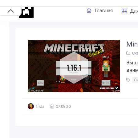
Главная
Для
Min
Ск
Вышл
внима
С
frida
07.08.20