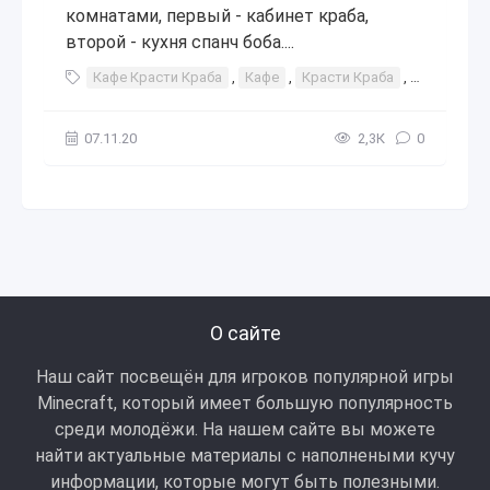
комнатами, первый - кабинет краба,
второй - кухня спанч боба....
Кафе Красти Краба
,
Кафе
,
Красти Краба
,
Красти
,
07.11.20
2,3К
0
О сайте
Наш сайт посвещён для игроков популярной игры
Minecraft, который имеет большую популярность
среди молодёжи. На нашем сайте вы можете
найти актуальные материалы с наполнеными кучу
информации, которые могут быть полезными.