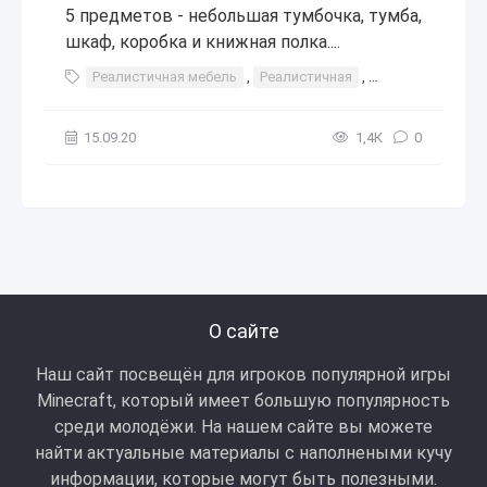
5 предметов - небольшая тумбочка, тумба,
шкаф, коробка и книжная полка....
Реалистичная мебель
,
Реалистичная
,
мебель
,
шкаф
15.09.20
1,4К
0
О сайте
Наш сайт посвещён для игроков популярной игры
Minecraft, который имеет большую популярность
среди молодёжи. На нашем сайте вы можете
найти актуальные материалы с наполнеными кучу
информации, которые могут быть полезными.