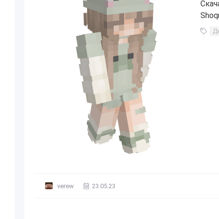
Скач
Shoqri
Д
verew
23.05.23