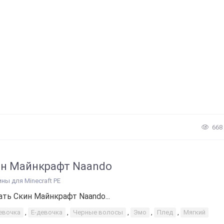
668
н Майнкрафт Naando
ины для Minecraft PE
ать Скин Майнкрафт Naando...
евочка
,
Е-девочка
,
Черные волосы
,
Эмо
,
Плед
,
Мягкий