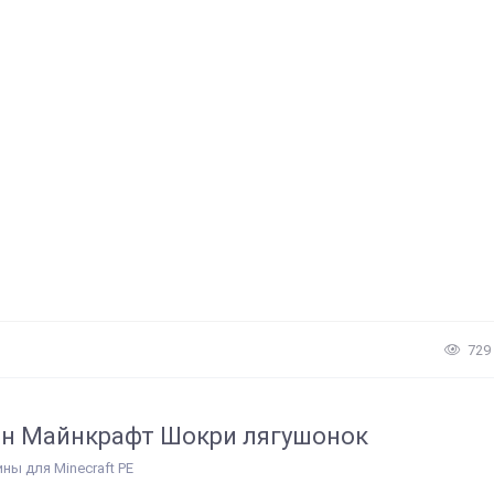
729
н Майнкрафт Шокри лягушонок
ины для Minecraft PE