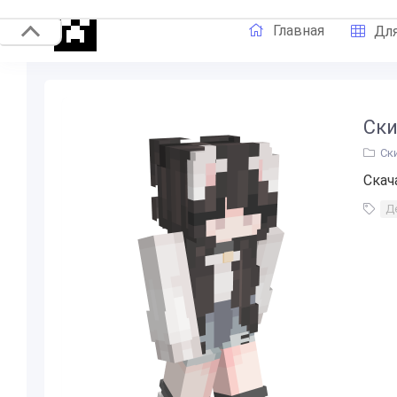
Главная
Для
Ски
Ск
Скач
Д