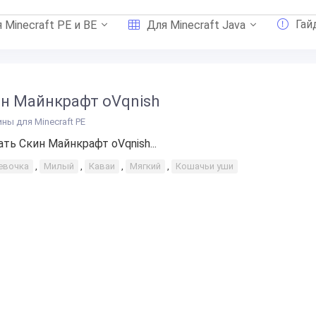
Гай
 Minecraft PE и BE
Для Minecraft Java
н Майнкрафт oVqnish
ины для Minecraft PE
ать Скин Майнкрафт oVqnish...
евочка
,
Милый
,
Каваи
,
Мягкий
,
Кошачьи уши