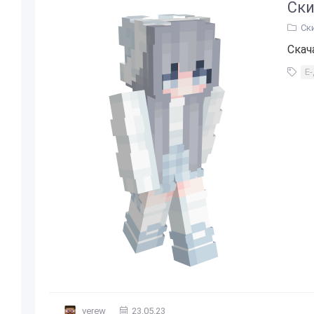
Ски
Ск
Скач
Е
verew
23.05.23