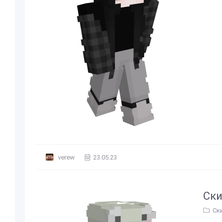
verew
23.05.23
Ски
Ск