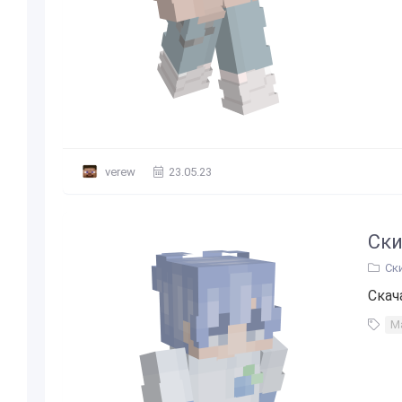
verew
23.05.23
Ски
Ск
Скач
М