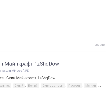
688
н Майнкрафт 1zShqDow
ины для Minecraft PE
ать Скин Майнкрафт 1zShqDow...
альчик
,
Синий
,
Белый
,
Синие волосы
,
Пастель
,
Мягкий
,
Че