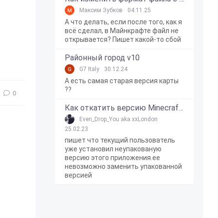
Максим Зубков
04.11.25
А что делать, если после того, как я
всё сделал, в Майнкрафте файл не
открывается? Пишет какой-то сбой
Районный город v10
G7 Italy
30.12.24
А есть самая старая версия карты
??
0
Как откатить версию Minecraft Bedrock Edition на Windows 10?
Even_Drop_You aka xxLondon
25.02.23
пишет что текущий пользователь
уже установил неупакованую
версию этого приложения.ее
невозможно заменить упакованной
версией
рника
,
Ягода