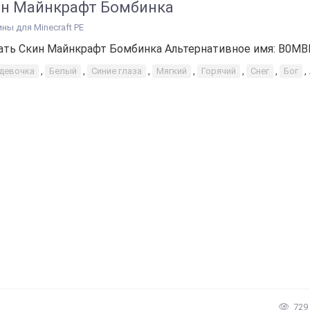
н Майнкрафт Бомбинка
ины для Minecraft PE
ать Скин Майнкрафт Бомбинка Альтернативное имя: B0MBIE
-девочка
,
Белый
,
Синие глаза
,
Мягкий
,
Горячий
,
Снег
,
Бог
,
729