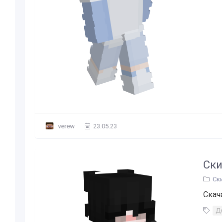
verew
23.05.23
Ски
Ск
Скач
Д