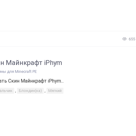
655
н Майнкрафт iPhym
ины для Minecraft PE
ать Скин Майнкрафт iPhym...
альчик
,
Блондин(ка)
,
Мягкий