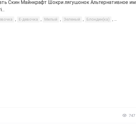
ать Скин Майнкрафт Шокри лягушонок Альтернативное им
...
евочка
,
Е-девочка
,
Милый
,
Зеленый
,
Блондин(ка)
,
Лягушка (
747