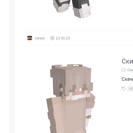
verew
23.05.23
Ски
Ск
Скач
М