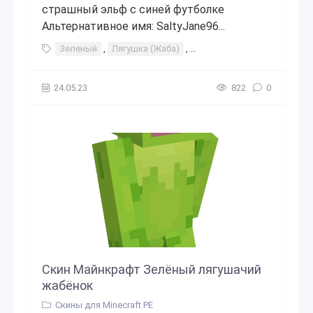
страшный эльф с синей футболке
Альтернативное имя: SaltyJane96...
Зеленый
,
Лягушка (Жаба)
,
Голубая рубашка
,
Лягуша
24.05.23
822
0
Скин Майнкрафт Зелёный лягушачий
жабёнок
Скины для Minecraft PE