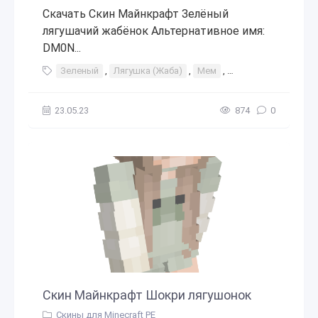
Скачать Скин Майнкрафт Зелёный
лягушачий жабёнок Альтернативное имя:
DM0N...
Зеленый
,
Лягушка (Жаба)
,
Мем
,
Кермит
,
Лягушач
23.05.23
874
0
Скин Майнкрафт Шокри лягушонок
Скины для Minecraft PE