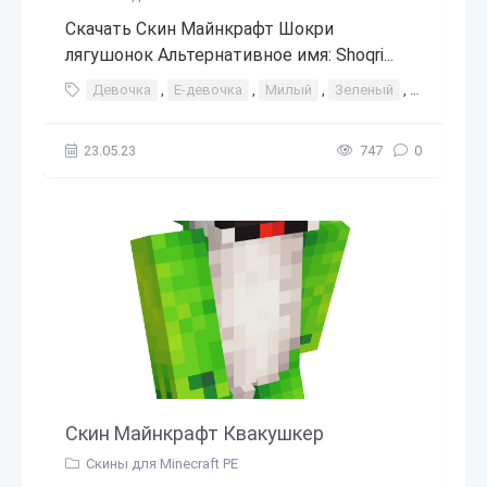
Скачать Скин Майнкрафт Шокри
лягушонок Альтернативное имя: Shoqri...
Девочка
,
Е-девочка
,
Милый
,
Зеленый
,
Блондин(к
23.05.23
747
0
Скин Майнкрафт Квакушкер
Скины для Minecraft PE