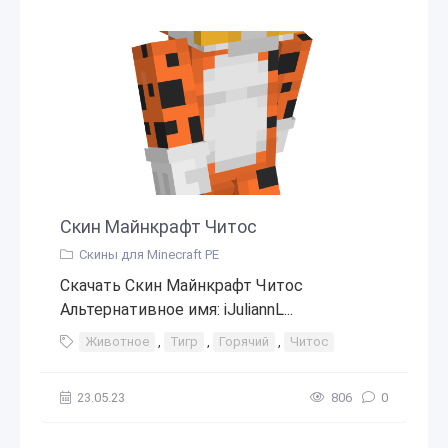
Скин Майнкрафт Читос
Скины для Minecraft PE
Скачать Скин Майнкрафт Читос
Альтернативное имя: iJuliannL...
Животное
,
Тигр
,
Горячий
,
Читос
23.05.23
806
0