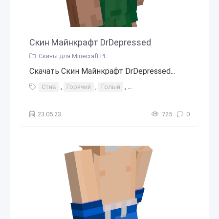
Скин Майнкрафт DrDepressed
Скины для Minecraft PE
Скачать Скин Майнкрафт DrDepressed...
Стив
,
Горячий
,
Голый
,
голая (сексуальный)
,
Папо
23.05.23
725
0