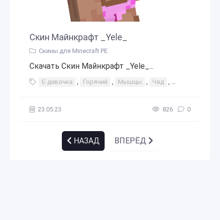
Скин Майнкрафт _Yele_
Скины для Minecraft PE
Скачать Скин Майнкрафт _Yele_...
Е-девочка
,
Горячий
,
Мышцы
,
Чад
,
Бодибилдер
23.05.23
826
0
НАЗАД
ВПЕРЁД