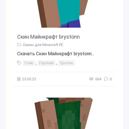
Скин Майнкрафт brystonn
Скины для Minecraft PE
Скачать Скин Майнкрафт brystonn...
Стив
,
Горячий
,
Тролль
23.05.23
664
0