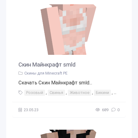
Скин Майнкрафт smld
Скины для Minecraft PE
Скачать Скин Майнкрафт smld...
Розовый
,
Свинья
,
Животное
,
Бикини
,
Горячий
,
23.05.23
689
0