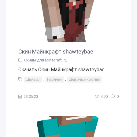
Скин Майнкрафт shawteybae
Скины для Minecraft PE
Скачать Скин Майнкрафт shawteybae...
Дьявол
,
Горячий
,
Девочка-кролик
23.05.23
690
0