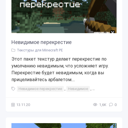
Невидимое перекрестие
Текстуры для Minecraft PE
Этот пакет текстур делает перекрестие по
умолчанию невидимым, что усложняет игру.
Перекрестие будет невидимым, когда вы
прицеливайтесь арбалетом....
Невидимое перекрестие
,
Невидимое
,
перекрестие
,
те
13.11.20
1,6К
0