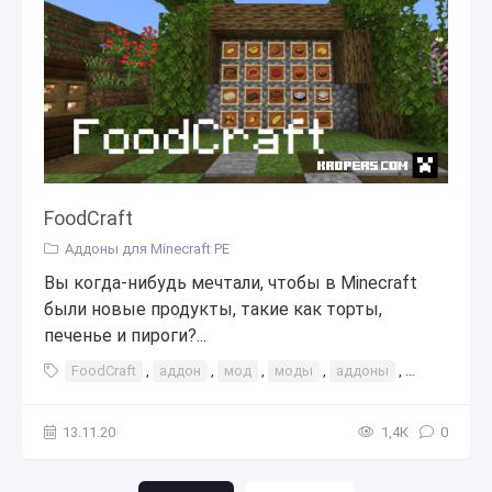
FoodCraft
Аддоны для Minecraft PE
Вы когда-нибудь мечтали, чтобы в Minecraft
были новые продукты, такие как торты,
печенье и пироги?...
FoodCraft
,
аддон
,
мод
,
моды
,
аддоны
,
интересное
13.11.20
1,4К
0