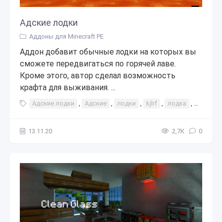
Адские лодки
Аддоны для Minecraft PE
Аддон добавит обычные лодки на которых вы
сможете передвигаться по горячей лаве.
Кроме этого, автор сделал возможность
крафта для выживания. ...
Адские лодки
,
Адские
,
лодки
,
kjlrf
,
лодка
,
дополн
13.11.20
2,7К
0