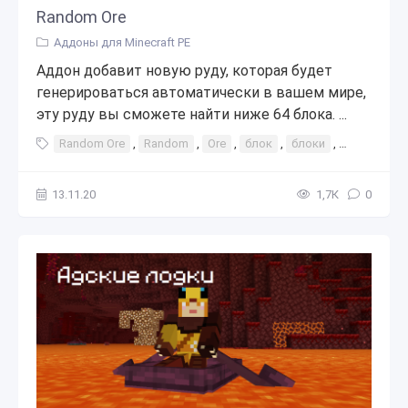
Random Ore
Аддоны для Minecraft PE
Аддон добавит новую руду, которая будет
генерироваться автоматически в вашем мире,
эту руду вы сможете найти ниже 64 блока. ...
Random Ore
,
Random
,
Ore
,
блок
,
блоки
,
интересно
13.11.20
1,7К
0