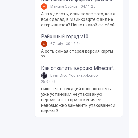
Максим Зубков
04.11.25
А что делать, если после того, как я
всё сделал, в Майнкрафте файл не
открывается? Пишет какой-то сбой
Районный город v10
G7 Italy
30.12.24
А есть самая старая версия карты
??
Как откатить версию Minecraft Bedrock Edition на Windows 10?
Even_Drop_You aka xxLondon
25.02.23
пишет что текущий пользователь
уже установил неупакованую
версию этого приложения.ее
невозможно заменить упакованной
версией