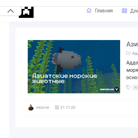
Главная
Для
Ази
Ад
Аддо
моря
осно
А
nezove
21.11.20