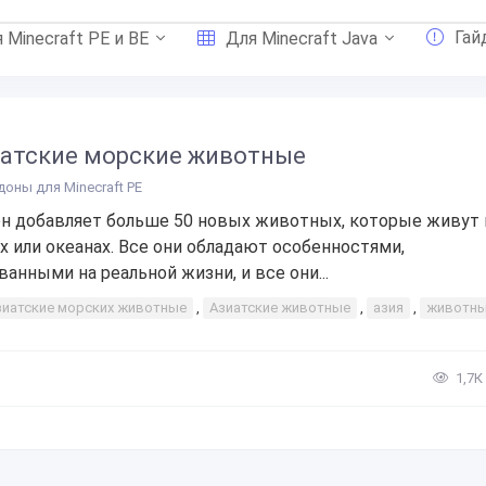
Гай
 Minecraft PE и BE
Для Minecraft Java
атские морские животные
доны для Minecraft PE
н добавляет больше 50 новых животных, которые живут 
х или океанах. Все они обладают особенностями,
ванными на реальной жизни, и все они...
зиатские морских животные
,
Азиатские животные
,
азия
,
животн
1,7К