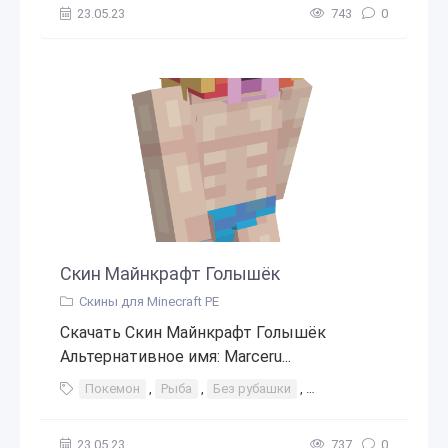
23.05.23
743
0
Скин Майнкрафт Голышёк
Скины для Minecraft PE
Скачать Скин Майнкрафт Голышёк
Альтернативное имя: Marceru...
Покемон
,
Рыба
,
Без рубашки
,
Странный
,
Мускули
23.05.23
737
0