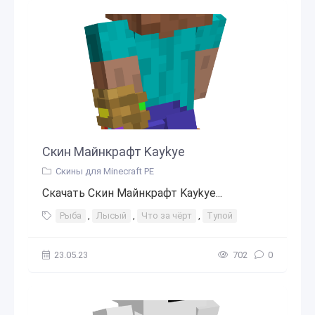
Скин Майнкрафт Kaykye
Скины для Minecraft PE
Скачать Скин Майнкрафт Kaykye...
Рыба
,
Лысый
,
Что за чёрт
,
Тупой
23.05.23
702
0