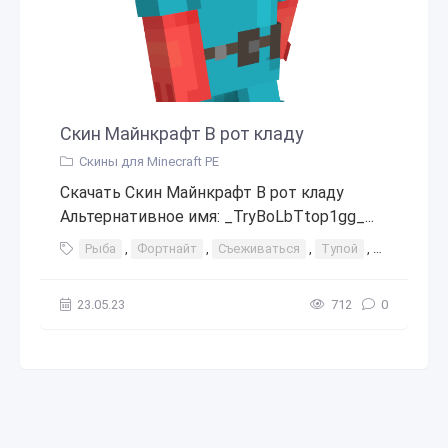
Скин Майнкрафт В рот кладу
Скины для Minecraft PE
Скачать Скин Майнкрафт В рот кладу
Альтернативное имя: _TryBoLbTtop1gg_...
Рыба
,
Фортнайт
,
Съеживаться
,
Тупой
,
Рыбная па
23.05.23
712
0