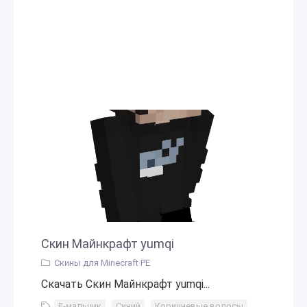
Скин Майнкрафт yumqi
Скины для Minecraft PE
Скачать Скин Майнкрафт yumqi...
E-мальчик
,
Синий
,
Коричневые волосы
,
Рыба
,
Оч