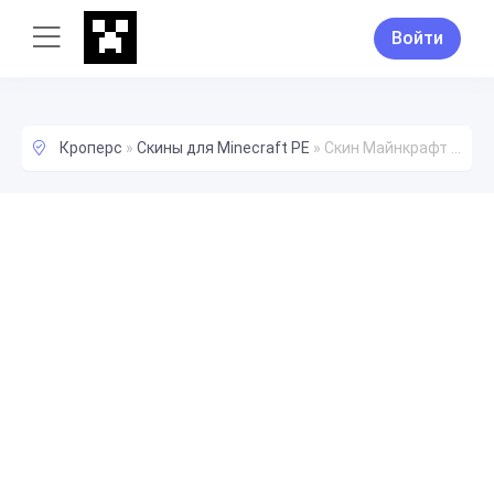
Войти
Кроперс
»
Скины для Minecraft PE
»
Скин Майнкрафт Anjuh