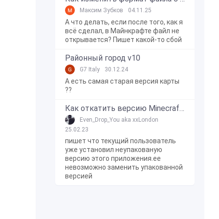
Максим Зубков
04.11.25
А что делать, если после того, как я
всё сделал, в Майнкрафте файл не
открывается? Пишет какой-то сбой
Районный город v10
G7 Italy
30.12.24
А есть самая старая версия карты
??
Как откатить версию Minecraft Bedrock Edition на Windows 10?
Even_Drop_You aka xxLondon
25.02.23
пишет что текущий пользователь
уже установил неупакованую
версию этого приложения.ее
невозможно заменить упакованной
версией