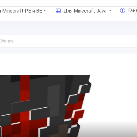
Гай
 Minecraft PE и BE
Для Minecraft Java
Wennir