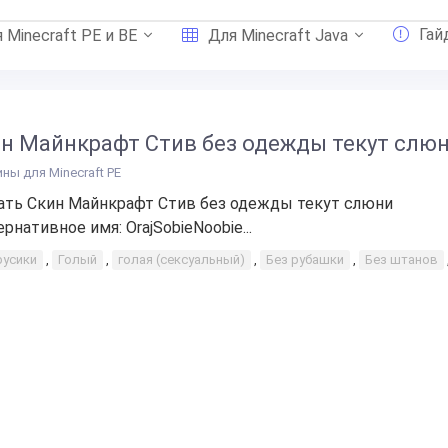
Гай
 Minecraft PE и BE
Для Minecraft Java
н Майнкрафт Стив без одежды текут слю
ины для Minecraft PE
ать Скин Майнкрафт Стив без одежды текут слюни
ернативное имя: OrajSobieNoobie...
русики
,
Голый
,
голая (сексуальный)
,
Без рубашки
,
Без штанов