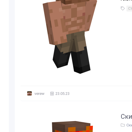
С
verew
23.05.23
Ски
Ск