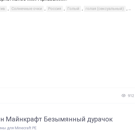
тив
,
Солнечные очки
,
Россия
,
Голый
,
голая (сексуальный)
,
Ру
912
н Майнкрафт Безымянный дурачок
ины для Minecraft PE