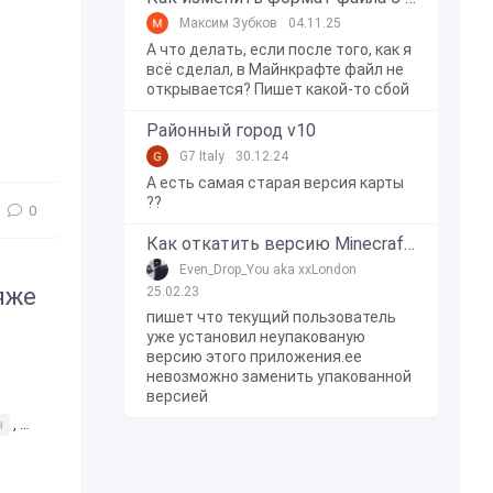
Максим Зубков
04.11.25
А что делать, если после того, как я
всё сделал, в Майнкрафте файл не
открывается? Пишет какой-то сбой
Районный город v10
G7 Italy
30.12.24
А есть самая старая версия карты
??
0
Как откатить версию Minecraft Bedrock Edition на Windows 10?
Even_Drop_You aka xxLondon
яже
25.02.23
пишет что текущий пользователь
уже установил неупакованую
версию этого приложения.ее
невозможно заменить упакованной
версией
н
,
Дедушка