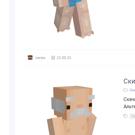
verew
23.05.23
Ски
Ск
Скач
Альт
Л