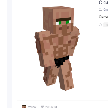
Ск
Ск
Скач
Г
verew
23.05.23