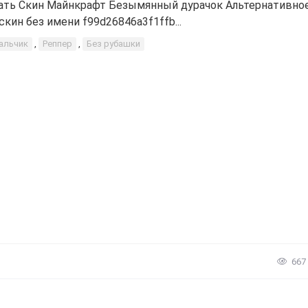
ать Скин Майнкрафт Безымянный дурачок Альтернативно
 скин без имени f99d26846a3f1ffb...
альчик
,
Реппер
,
Без рубашки
667