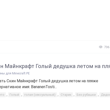
736
н Майнкрафт Голый дедушка летом на пл
ины для Minecraft PE
ать Скин Майнкрафт Голый дедушка летом на пляже
ернативное имя: BananenTosti...
ето
,
Голый
,
голая (сексуальный)
,
Старик
,
Без рубашки
,
Дедо