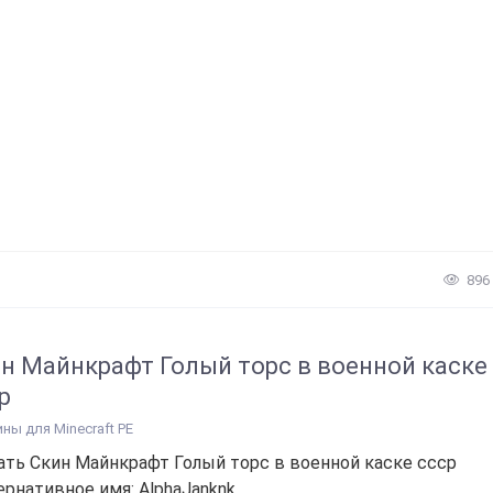
896
н Майнкрафт Голый торс в военной каске
р
ины для Minecraft PE
ать Скин Майнкрафт Голый торс в военной каске ссср
ернативное имя: AlphaJanknk...