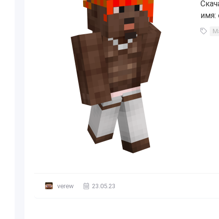
Скач
имя:
М
verew
23.05.23