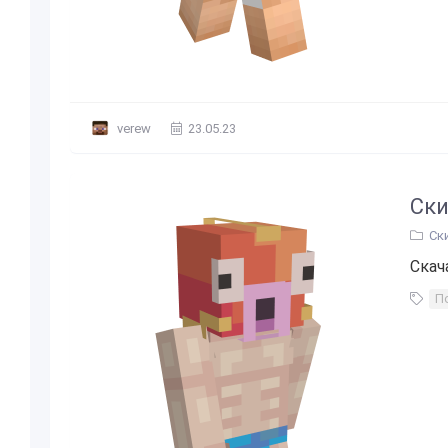
verew
23.05.23
Ски
Ск
Скач
П