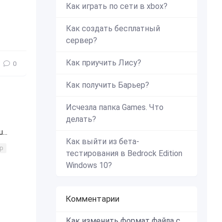
Как играть по сети в xbox?
Как создать бесплатный
сервер?
Как приучить Лису?
0
Как получить Барьер?
Исчезла папка Games. Что
делать?
..
Как выйти из бета-
rp
тестирования в Bedrock Edition
Windows 10?
Комментарии
Как изменить формат файла с zip в mcworld?