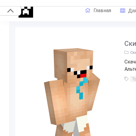
Главная
Для
Ски
Ск
Скач
Альт
Т