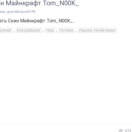
ин Майнкрафт Tom_N00K_
ины для Minecraft PE
ать Скин Майнкрафт Tom_N00K_...
орячий
,
Без рубашки
,
Чад
,
Почему
,
Парень твоей мамы
673