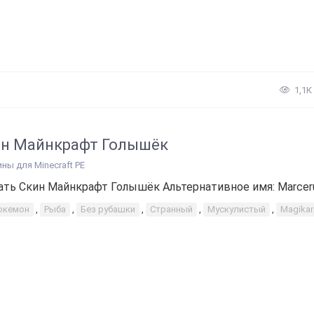
1,1К
н Майнкрафт Голышёк
ины для Minecraft PE
ать Скин Майнкрафт Голышёк Альтернативное имя: Marceru.
окемон
,
Рыба
,
Без рубашки
,
Странный
,
Мускулистый
,
Magika