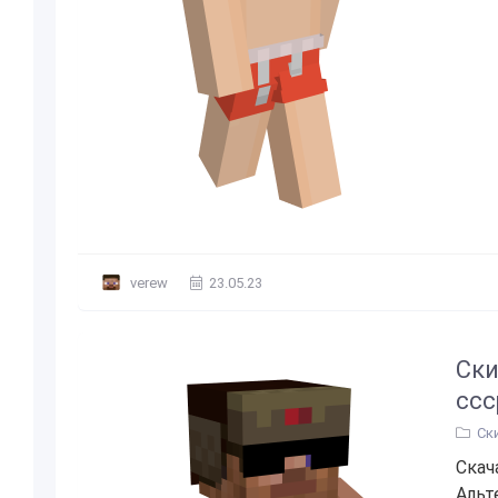
verew
23.05.23
Ски
ссс
Ск
Скач
Альт