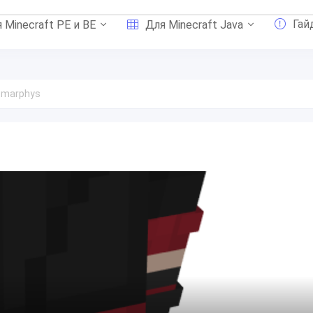
Гай
 Minecraft PE и BE
Для Minecraft Java
 marphys