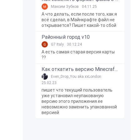
Максим Зубков
04.11.25
А что делать, если после того, как я
всё сделал, в Майнкрафте файл не
открывается? Пишет какой-то сбой
Районный город v10
G7 Italy
30.12.24
А есть самая старая версия карты
??
Как откатить версию Minecraft Bedrock Edition на Windows 10?
Even_Drop_You aka xxLondon
25.02.23
пишет что текущий пользователь
уже установил неупакованую
версию этого приложения.ее
невозможно заменить упакованной
версией