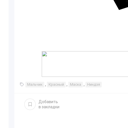
Мальчик
,
Красный
,
Маска
,
Ниндзя
Добавить
в закладки