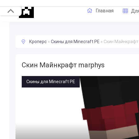
Главная
Для
Кроперс
»
Скины для Minecraft PE
»
Скин Майнкрафт
Скин Майнкрафт marphys
Скины для Minecraft PE