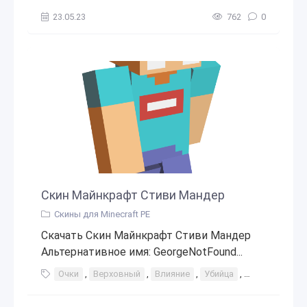
23.05.23
762
0
Скин Майнкрафт Стиви Мандер
Скины для Minecraft PE
Скачать Скин Майнкрафт Стиви Мандер
Альтернативное имя: GeorgeNotFound...
Очки
,
Верховный
,
Влияние
,
Убийца
,
Охотник
,
Д