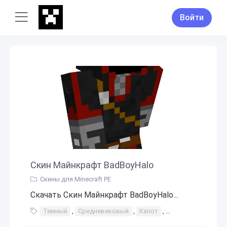
Войти
Скин Майнкрафт BadBoyHalo
Скины для Minecraft PE
Скачать Скин Майнкрафт BadBoyHalo...
Темный
,
Средневековый
,
Капот
,
Лысый
,
2
,
Ют