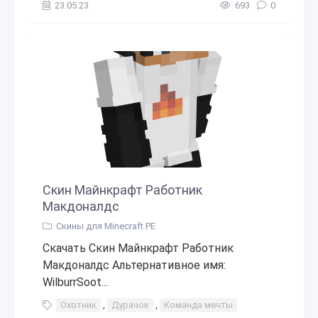
23.05.23
693
0
Скин Майнкрафт Работник
Макдоналдс
Скины для Minecraft PE
Скачать Скин Майнкрафт Работник
Макдоналдс Альтернативное имя:
WilburrSoot...
Охотник
,
Дурачок
,
Команда мечты