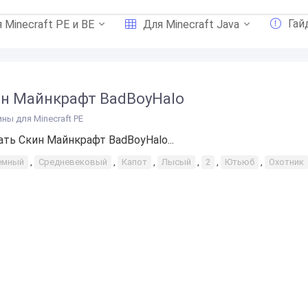
Гай
 Minecraft PE и BE
Для Minecraft Java
н Майнкрафт BadBoyHalo
ины для Minecraft PE
ать Скин Майнкрафт BadBoyHalo...
емный
,
Средневековый
,
Капот
,
Лысый
,
2
,
Ютьюб
,
Охотник