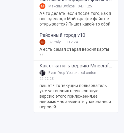
Максим Зубков
04.11.25
А что делать, если после того, как я
всё сделал, в Майнкрафте файл не
открывается? Пишет какой-то сбой
Районный город v10
G7 Italy
30.12.24
А есть самая старая версия карты
??
Как откатить версию Minecraft Bedrock Edition на Windows 10?
Even_Drop_You aka xxLondon
25.02.23
пишет что текущий пользователь
уже установил неупакованую
версию этого приложения.ее
невозможно заменить упакованной
версией