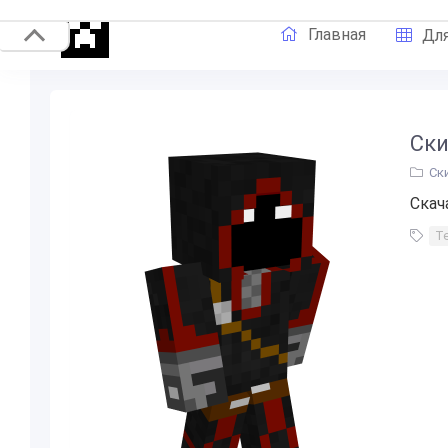
Главная
Для
Ски
Ск
Скач
Т