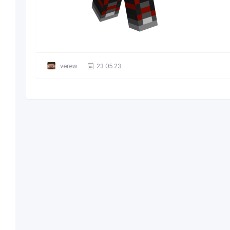
verew
23.05.23