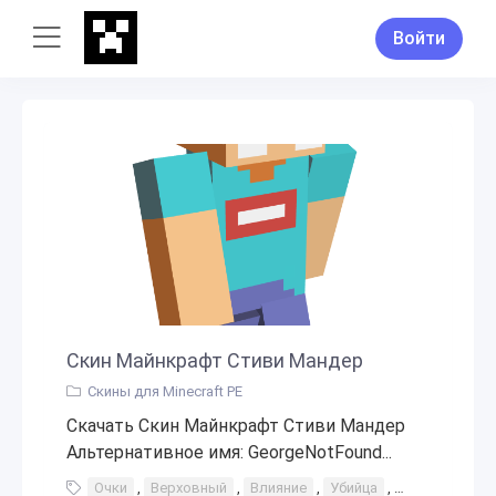
Войти
Скин Майнкрафт Стиви Мандер
Скины для Minecraft PE
Скачать Скин Майнкрафт Стиви Мандер
Альтернативное имя: GeorgeNotFound...
Очки
,
Верховный
,
Влияние
,
Убийца
,
Охотник
,
Д