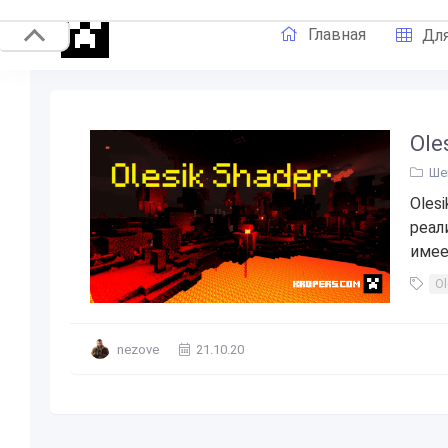
Главная
Для
Ole
Ше
Oles
реал
имее
Ol
nezove
21.10.20