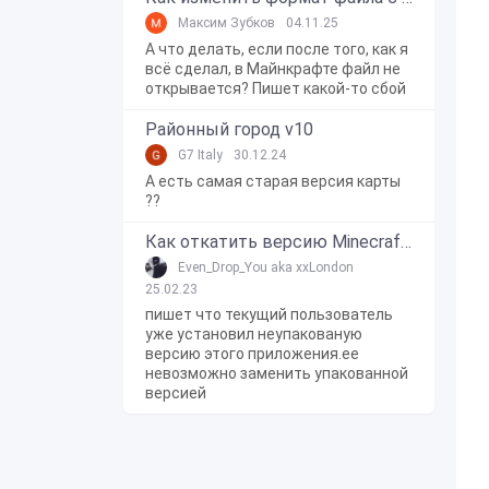
Максим Зубков
04.11.25
А что делать, если после того, как я
всё сделал, в Майнкрафте файл не
открывается? Пишет какой-то сбой
Районный город v10
G7 Italy
30.12.24
А есть самая старая версия карты
??
Как откатить версию Minecraft Bedrock Edition на Windows 10?
Even_Drop_You aka xxLondon
25.02.23
пишет что текущий пользователь
уже установил неупакованую
версию этого приложения.ее
невозможно заменить упакованной
версией