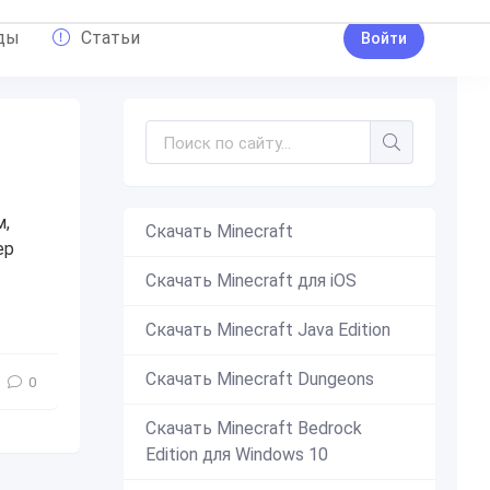
ды
Статьи
Войти
м,
Скачать Minecraft
ер
Скачать Minecraft для iOS
тересное
,
олесик
,
олесик шейдер
Скачать Minecraft Java Edition
Скачать Minecraft Dungeons
0
Скачать Minecraft Bedrock
Edition для Windows 10