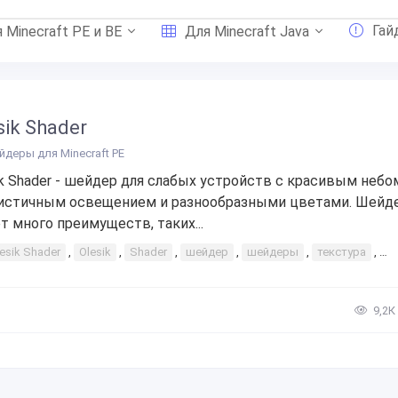
Гай
 Minecraft PE и BE
Для Minecraft Java
sik Shader
йдеры для Minecraft PE
ik Shader - шейдер для слабых устройств с красивым небо
истичным освещением и разнообразными цветами. Шейд
т много преимуществ, таких...
esik Shader
,
Olesik
,
Shader
,
шейдер
,
шейдеры
,
текстура
,
ин
9,2К