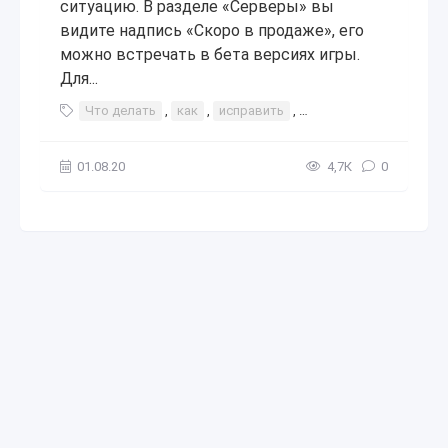
ситуацию. В разделе «Серверы» вы
видите надпись «Скоро в продаже», его
можно встречать в бета версиях игры.
Для...
Что делать
,
как
,
исправить
,
как исправить
,
серв
01.08.20
4,7К
0