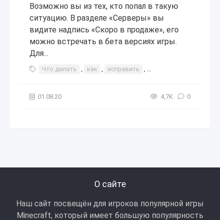
Возможно вы из тех, кто попал в такую
ситуацию. В разделе «Серверы» вы
видите надпись «Скоро в продаже», его
можно встречать в бета версиях игры.
Для...
Что делать
,
как
,
исправить
,
как исправить
,
серв
01.08.20
4,7К
0
О сайте
Наш сайт посвещён для игроков популярной игры
Minecraft, который имеет большую популярность