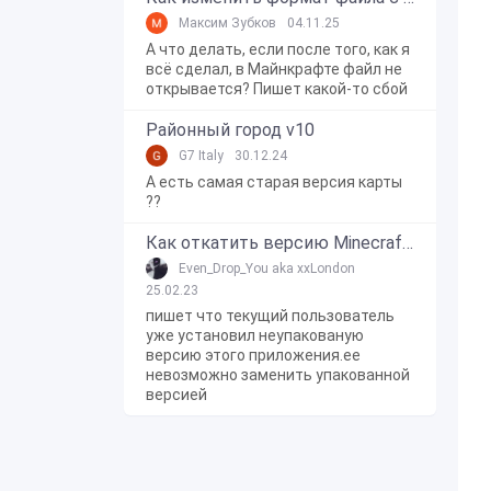
Максим Зубков
04.11.25
А что делать, если после того, как я
всё сделал, в Майнкрафте файл не
открывается? Пишет какой-то сбой
Районный город v10
G7 Italy
30.12.24
А есть самая старая версия карты
??
Как откатить версию Minecraft Bedrock Edition на Windows 10?
Even_Drop_You aka xxLondon
25.02.23
пишет что текущий пользователь
уже установил неупакованую
версию этого приложения.ее
невозможно заменить упакованной
версией