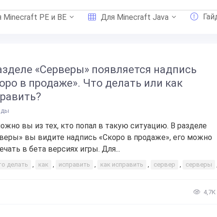
Гай
 Minecraft PE и BE
Для Minecraft Java
азделе «Серверы» появляется надпись
оро в продаже». Что делать или как
равить?
йды
ожно вы из тех, кто попал в такую ситуацию. В разделе
веры» вы видите надпись «Скоро в продаже», его можно
ечать в бета версиях игры. Для...
то делать
,
как
,
исправить
,
как исправить
,
сервер
,
серверы
4,7К