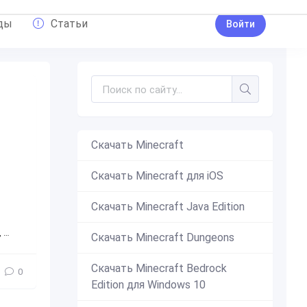
ды
Статьи
Войти
Скачать Minecraft
Скачать Minecraft для iOS
Скачать Minecraft Java Edition
,
ошибка
,
надпись
,
раздел
,
скоро в продаже
,
скоро
,
прода
Скачать Minecraft Dungeons
Скачать Minecraft Bedrock
0
Edition для Windows 10