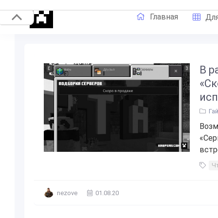
Главная
Для
В р
«Ск
исп
Га
Возм
«Сер
встр
Ч
nezove
01.08.20