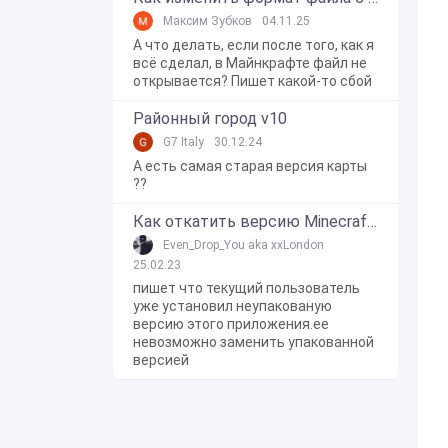
Максим Зубков
04.11.25
А что делать, если после того, как я
всё сделал, в Майнкрафте файл не
открывается? Пишет какой-то сбой
Районный город v10
G7 Italy
30.12.24
А есть самая старая версия карты
??
Как откатить версию Minecraft Bedrock Edition на Windows 10?
Even_Drop_You aka xxLondon
25.02.23
пишет что текущий пользователь
уже установил неупакованую
версию этого приложения.ее
невозможно заменить упакованной
версией