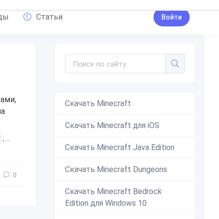
ды
Статьи
Войти
ами,
Скачать Minecraft
на
Скачать Minecraft для iOS
,
интересное
,
понравится
,
крутое
,
круто
,
гольф
,
автомоби
Скачать Minecraft Java Edition
Скачать Minecraft Dungeons
0
Скачать Minecraft Bedrock
Edition для Windows 10