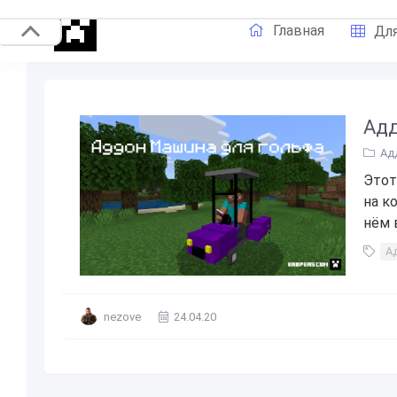
Главная
Для
Адд
Ад
Этот
на к
нём 
А
nezove
24.04.20