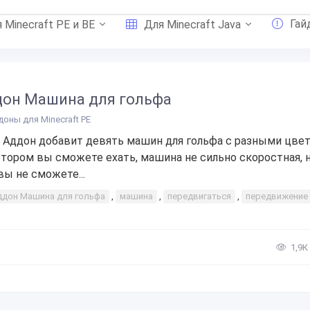
Гай
 Minecraft PE и BE
Для Minecraft Java
он Машина для гольфа
доны для Minecraft PE
 Аддон добавит девять машин для гольфа с разными цвет
отором вы сможете ехать, машина не сильно скоростная, 
вы не сможете...
ддон Машина для гольфа
,
машина
,
передвигаться
,
передвижение
1,9К