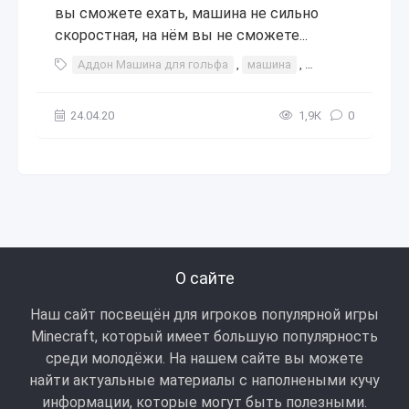
вы сможете ехать, машина не сильно
скоростная, на нём вы не сможете...
Аддон Машина для гольфа
,
машина
,
передвигаться
,
24.04.20
1,9К
0
О сайте
Наш сайт посвещён для игроков популярной игры
Minecraft, который имеет большую популярность
среди молодёжи. На нашем сайте вы можете
найти актуальные материалы с наполнеными кучу
информации, которые могут быть полезными.