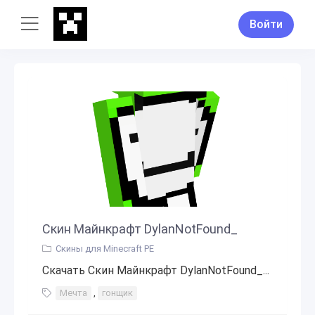
Войти
Скин Майнкрафт DylanNotFound_
Скины для Minecraft PE
Скачать Скин Майнкрафт DylanNotFound_...
Мечта
,
гонщик