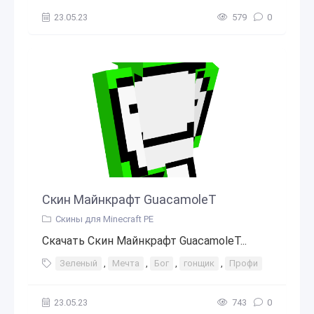
23.05.23
579
0
Скин Майнкрафт GuacamoleT
Скины для Minecraft PE
Скачать Скин Майнкрафт GuacamoleT...
Зеленый
,
Мечта
,
Бог
,
гонщик
,
Профи
23.05.23
743
0