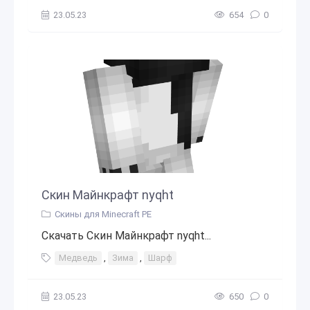
23.05.23
654
0
Скин Майнкрафт nyqht
Скины для Minecraft PE
Скачать Скин Майнкрафт nyqht...
Медведь
,
Зима
,
Шарф
23.05.23
650
0