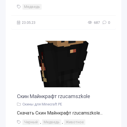
Медведь
23.05.23
687
0
Скин Майнкрафт rzucamszkole
Скины для Minecraft PE
Скачать Скин Майнкрафт rzucamszkole...
Черный
,
Медведь
,
Животное