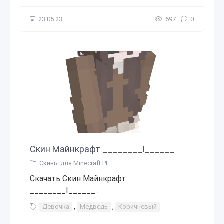
23.05.23
697
0
Скин Майнкрафт ________I______
Скины для Minecraft PE
Скачать Скин Майнкрафт
________I______...
Девочка
,
Медведь
,
Коричневый