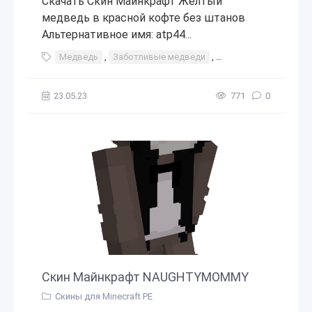
Скачать Скин Майнкрафт Жёлтый
медведь в красной кофте без штанов
Альтернативное имя: atp44...
Медведь
,
Заботливые медведи
,
Медведь Тедди
23.05.23
771
0
Скин Майнкрафт NAUGHTYMOMMY
Скины для Minecraft PE