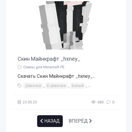
Скин Майнкрафт _hxney_
Скины для Minecraft PE
Скачать Скин Майнкрафт _hxney_...
Девочка
,
Е-девочка
,
Белый
,
Черные волосы
,
Ме
23.05.23
683
0
НАЗАД
ВПЕРЁД