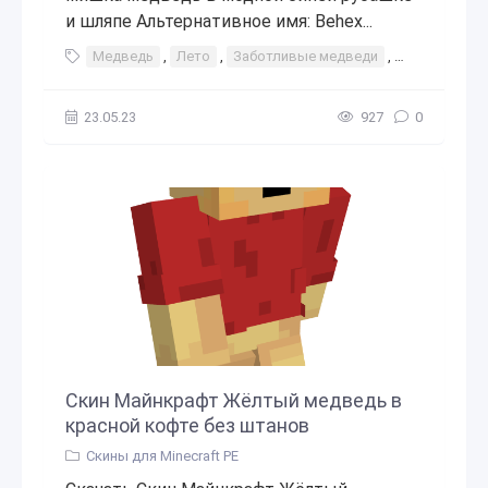
и шляпе Альтернативное имя: Behex...
Медведь
,
Лето
,
Заботливые медведи
,
Гавайская р
23.05.23
927
0
Скин Майнкрафт Жёлтый медведь в
красной кофте без штанов
Скины для Minecraft PE