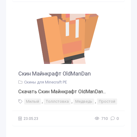
Скин Майнкрафт OldManDan
Скины для Minecraft PE
Скачать Скин Майнкрафт OldManDan...
Милый
,
Толлстовка
,
Медведь
,
Простой
23.05.23
710
0