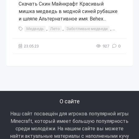
Скачать Скин Майнкрафт Красивый
мишка медведь в модной синей рубашке
и шляпе Альтернативное имя: Behex...
Медведь
,
Лето
,
Заботливые медведи
,
Гавайская р
23.05.23
927
0
О сайте
Наш сайт посвещён для игроков популярной игры
Minecraft, который имеет большую популярность
среди молодёжи. На нашем сайте вы можете
найти актуальные материалы с наполнеными кучу