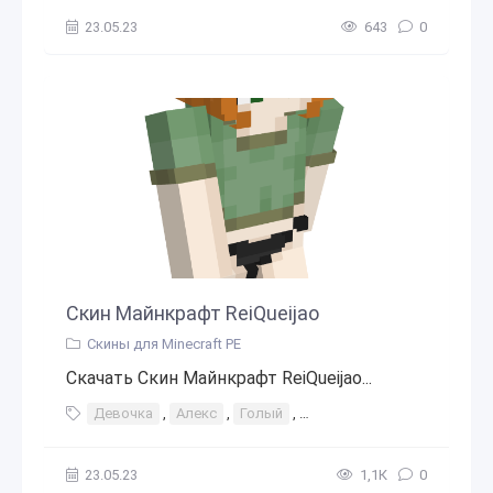
23.05.23
643
0
Скин Майнкрафт ReiQueijao
Скины для Minecraft PE
Скачать Скин Майнкрафт ReiQueijao...
Девочка
,
Алекс
,
Голый
,
голая (сексуальный)
,
Что
23.05.23
1,1К
0