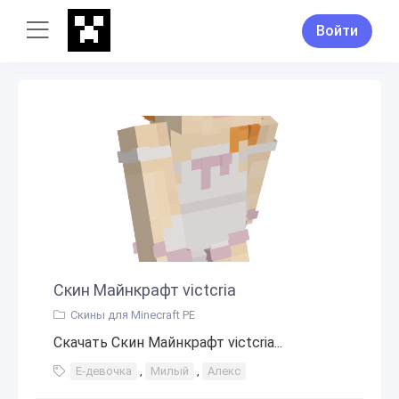
Войти
Скин Майнкрафт victcria
Скины для Minecraft PE
Скачать Скин Майнкрафт victcria...
Е-девочка
,
Милый
,
Алекс