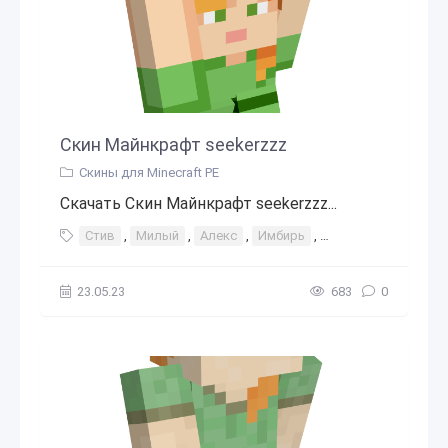
Скин Майнкрафт seekerzzz
Скины для Minecraft PE
Скачать Скин Майнкрафт seekerzzz...
Стив
,
Милый
,
Алекс
,
Имбирь
,
Сумасшедший
,
ш
23.05.23
683
0