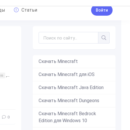
ды
Статьи
Войти
Скачать Minecraft
Скачать Minecraft для iOS
ов
,
скины
,
скин с маской
,
скин от короны
,
скин от коронавирус
Скачать Minecraft Java Edition
Скачать Minecraft Dungeons
Скачать Minecraft Bedrock
0
Edition для Windows 10