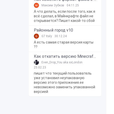
Максим Зубков
04.11.25
А что делать, если после того, как я
всё сделал, в Майнкрафте файл не
открывается? Пишет какой-то сбой
Районный город v10
G7 Italy
30.12.24
А есть самая старая версия карты
??
Как откатить версию Minecraft Bedrock Edition на Windows 10?
Even_Drop_You aka xxLondon
25.02.23
пишет что текущий пользователь
уже установил неупакованую
версию этого приложения.ее
невозможно заменить упакованной
версией