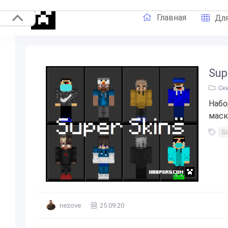
Главная
Для
Sup
Ск
Набо
маск
Su
nezove
25.09.20