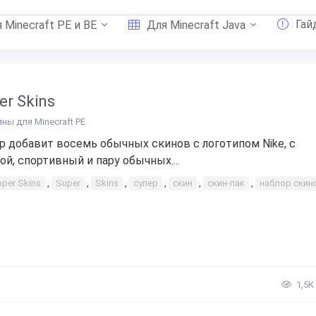
Гай
 Minecraft PE и BE
Для Minecraft Java
er Skins
ины для Minecraft PE
р добавит восемь обычных скинов с логотипом Nike, с
ой, спортивный и пару обычных....
per Skins
,
Super
,
Skins
,
супер
,
скин
,
скин-пак
,
наблор скин
1,5К