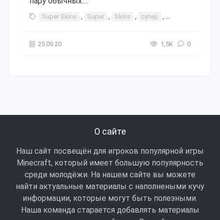
пару обычных....
Super Skins
,
Super
,
Skins
,
супер
,
скин
,
скин-пак
25.09.20
1,5К
0
О сайте
Наш сайт посвещён для игроков популярной игры
Minecraft, который имеет большую популярность
среди молодёжи. На нашем сайте вы можете
найти актуальные материалы с наполнеными кучу
информации, которые могут быть полезными.
Наша команда старается добавлять материалы