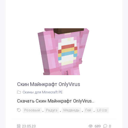
Скин Майнкрафт OnlyVirus
Скины для Minecraft PE
Скачать Скин Майнкрафт OnlyVirus...
Розовый
,
Радуга
,
Медведь
,
Гей
,
Lil Uzi
23.05.23
689
0