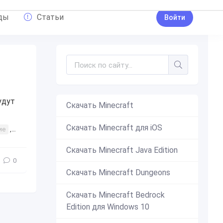
ды
Статьи
Войти
удут
Скачать Minecraft
Скачать Minecraft для iOS
ие
,
биомы
,
биумы
,
биом
,
биум
,
Аддон
Скачать Minecraft Java Edition
0
Скачать Minecraft Dungeons
Скачать Minecraft Bedrock
Edition для Windows 10