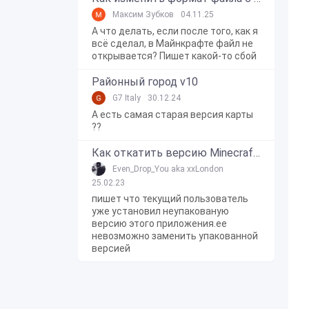
Максим Зубков
04.11.25
А что делать, если после того, как я
всё сделал, в Майнкрафте файл не
открывается? Пишет какой-то сбой
Районный город v10
G7 Italy
30.12.24
А есть самая старая версия карты
??
Как откатить версию Minecraft Bedrock Edition на Windows 10?
Even_Drop_You aka xxLondon
25.02.23
пишет что текущий пользователь
уже установил неупакованую
версию этого приложения.ее
невозможно заменить упакованной
версией