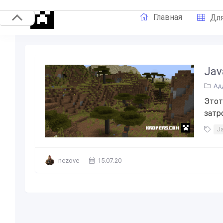
Главная
Для
Jav
Ад
Этот
затр
Ja
nezove
15.07.20