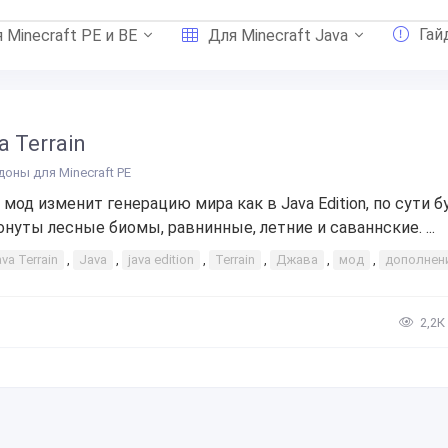
Гай
 Minecraft PE и BE
Для Minecraft Java
a Terrain
доны для Minecraft PE
 мод изменит генерацию мира как в Java Edition, по сути б
онуты лесные биомы, равнинные, летние и саваннские. ...
va Terrain
,
Java
,
java edition
,
Terrain
,
Джава
,
мод
,
дополнен
2,2К