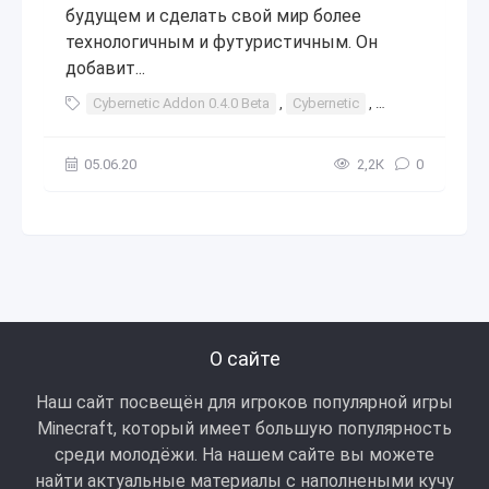
будущем и сделать свой мир более
технологичным и футуристичным. Он
добавит...
Cybernetic Addon 0.4.0 Beta
,
Cybernetic
,
Addon
,
0.4.0
05.06.20
2,2К
0
О сайте
Наш сайт посвещён для игроков популярной игры
Minecraft, который имеет большую популярность
среди молодёжи. На нашем сайте вы можете
найти актуальные материалы с наполнеными кучу