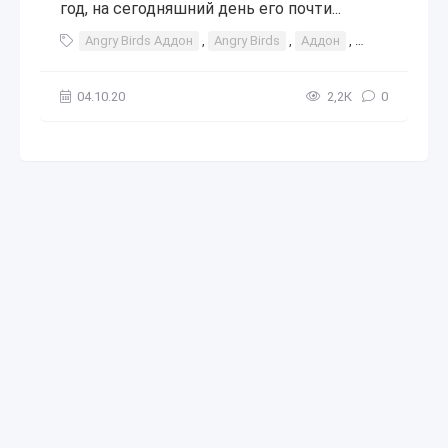
год, на сегодняшний день его почти...
Angry Birds Аддон
,
Angry Birds
,
Аддон
,
энгри
,
бёрн
04.10.20
2,2К
0