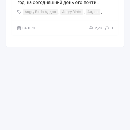
год, на сегодняшний день его почти...
Angry Birds Аддон
,
Angry Birds
,
Аддон
,
энгри
,
бёрн
04.10.20
2,2К
0