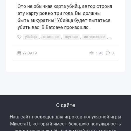
Это не обычная карта убийц, автор строил
эту карту ровно три года. Вы должны
быть аккуратны! Убийца будет пытаться
убить вас. В Batcave произошло...
убийца
,
сташное
,
жуткие
,
интересное
,
прохожден
22.09.19
1,9К
0
О сайте
Наш сайт посвещён для игроков популярной игры
Minecraft, который имеет большую популярность
среди молодёжи. На нашем сайте вы можете