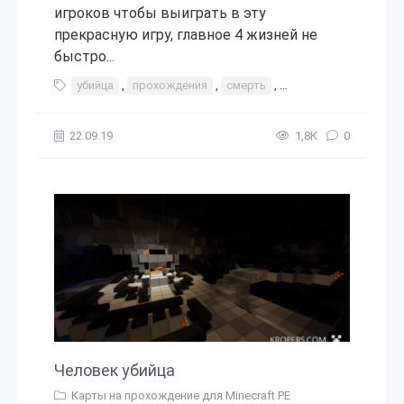
игроков чтобы выиграть в эту
прекрасную игру, главное 4 жизней не
быстро...
убийца
,
прохождения
,
смерть
,
выживание
22.09.19
1,8К
0
Человек убийца
Карты на прохождение для Minecraft PE