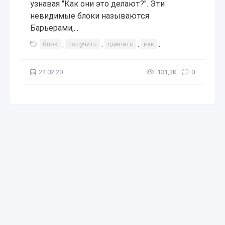
узнавая "Как они это делают?". Эти
невидимые блоки называются
Барьерами,...
блок
,
получить
,
сделать
,
как
,
интересное
,
пол
24.02.20
131,3К
0