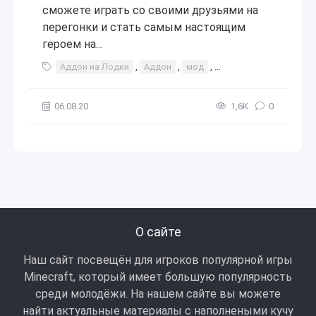
сможете играть со своими друзьями на
перегонки и стать самым настоящим
героем на...
Аддон на Лодки
,
Аддон
,
мод
,
дополнение
,
лодка
06.08.20
1,6К
0
О сайте
Наш сайт посвещён для игроков популярной игры
Minecraft, который имеет большую популярность
среди молодёжи. На нашем сайте вы можете
найти актуальные материалы с наполнеными кучу