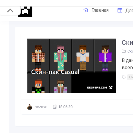
Главная
Для
Ски
Ск
В да
всего
Ск
nezove
18.06.20