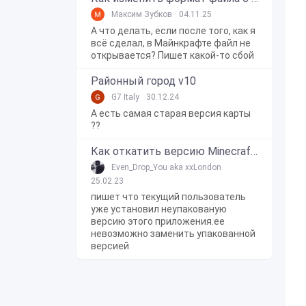
Максим Зубков
04.11.25
А что делать, если после того, как я
всё сделал, в Майнкрафте файл не
открывается? Пишет какой-то сбой
Районный город v10
G7 Italy
30.12.24
А есть самая старая версия карты
??
Как откатить версию Minecraft Bedrock Edition на Windows 10?
Even_Drop_You aka xxLondon
25.02.23
пишет что текущий пользователь
уже установил неупакованую
версию этого приложения.ее
невозможно заменить упакованной
версией