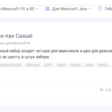
Гай
 Minecraft PE и BE
Для Minecraft Java
н-пак Casual
ины для Minecraft PE
нный набор входят четыре для мальчиков и две для девоче
 их шесть в штук наборе. ...
ин-пак Casual
,
Скин-пак
,
gfrtn
,
пакет
,
скины
,
скин
,
набор
,
2,2К