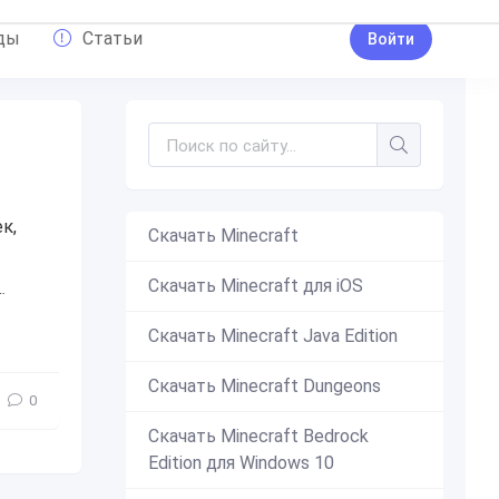
ды
Статьи
Войти
к,
Скачать Minecraft
Скачать Minecraft для iOS
набор скинов
,
для девочек
,
для мальчиков
,
девушен
,
мужчин
Скачать Minecraft Java Edition
Скачать Minecraft Dungeons
0
Скачать Minecraft Bedrock
Edition для Windows 10