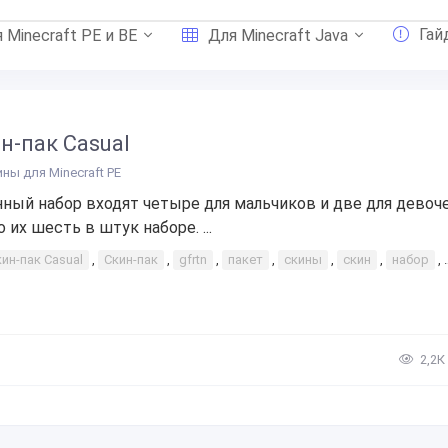
Гай
 Minecraft PE и BE
Для Minecraft Java
н-пак Casual
ины для Minecraft PE
нный набор входят четыре для мальчиков и две для девоче
 их шесть в штук наборе. ...
ин-пак Casual
,
Скин-пак
,
gfrtn
,
пакет
,
скины
,
скин
,
набор
,
2,2К