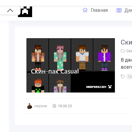
Главная
Для
Ски
Ск
В да
всего
Ск
nezove
18.06.20