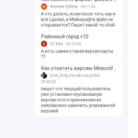
Максим Зубков
04.11.25
А что делать, если после того, как я
всё сделал, в Майнкрафте файл не
открывается? Пишет какой-то сбой
Районный город v10
G7 Italy
30.12.24
А есть самая старая версия карты
??
Как откатить версию Minecraft Bedrock Edition на Windows 10?
Even_Drop_You aka xxLondon
25.02.23
пишет что текущий пользователь
уже установил неупакованую
версию этого приложения.ее
невозможно заменить упакованной
версией