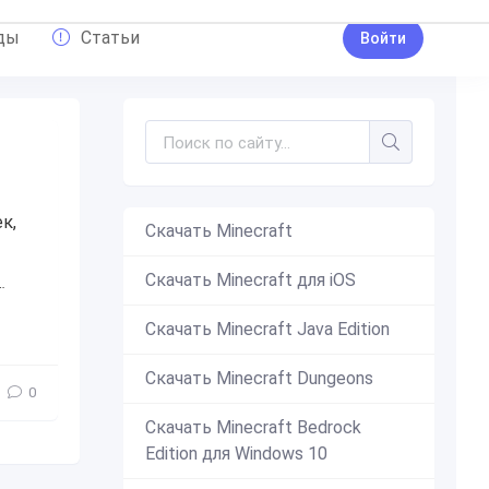
ды
Статьи
Войти
к,
Скачать Minecraft
Скачать Minecraft для iOS
набор скинов
,
для девочек
,
для мальчиков
,
девушен
,
мужчин
Скачать Minecraft Java Edition
Скачать Minecraft Dungeons
0
Скачать Minecraft Bedrock
Edition для Windows 10