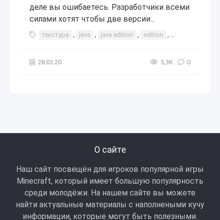
деле вы ошибаетесь. Разработчики всеми
силами хотят чтобы две версии...
текстура
,
java
,
java edition
,
edition
,
звуки
,
как
,
28.03.20
5,3К
0
О сайте
Наш сайт посвещён для игроков популярной игры
Minecraft, который имеет большую популярность
среди молодёжи. На нашем сайте вы можете
найти актуальные материалы с наполнеными кучу
информации, которые могут быть полезными.